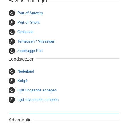
Havens in de regio
Port of Antwerp
Port of Ghent
Oostende
Terneuzen / Vlissingen
Zeebrugge Port
Loodswezen
Nederland
België
Lijst uitgaande schepen
Lijst inkomende schepen
Advertentie