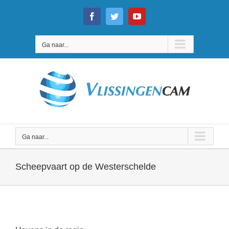
Ga
naar
Facebook
Twitter
YouTube
inhoud
Ga naar...
Ga naar...
Scheepvaart op de Westerschelde