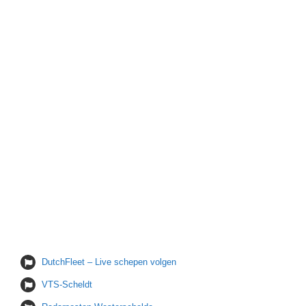
DutchFleet – Live schepen volgen
VTS-Scheldt