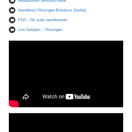
Radarposten Westerschelde
Veerdienst Vlissingen-Breskens (Veolia)
PSD – De oude veerdiensten
Live Getijden – Vlissingen