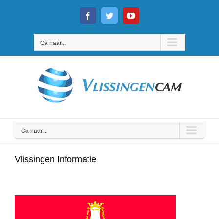
Ga
naar
Facebook
Twitter
YouTube
inhoud
Ga naar...
Ga naar...
Vlissingen Informatie