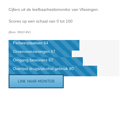
Cijfers uit de leefbaarheidsmonitor van Vlissingen.
Scores op een schaal van 0 tot 100
(Bron: RIGO BV)
Parkeerplaatsen
64
Groenvoorzieningen
57
Omgang bewoners
67
Overlast drugs/alcohol gebruik
80
LINK NAAR MONITOR