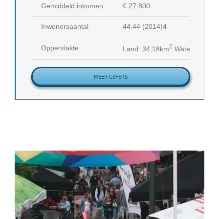
Gemiddeld inkomen
€ 27.800
Inwonersaantal
44.44 (2014)4
2
Oppervlakte
Land: 34,18km
Water 310,65
MEER CIJFERS