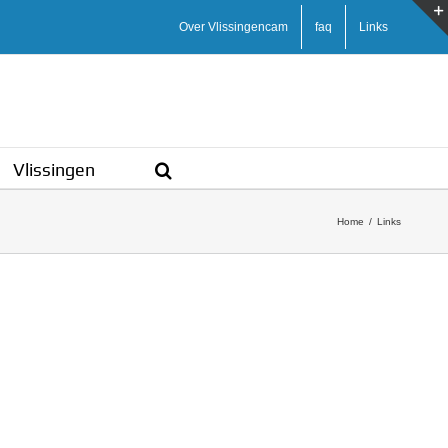
Over Vlissingencam
faq
Links
Vlissingen
Home
/
Links