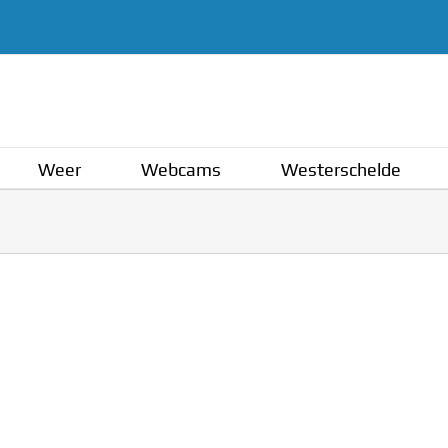
Weer
Webcams
Westerschelde