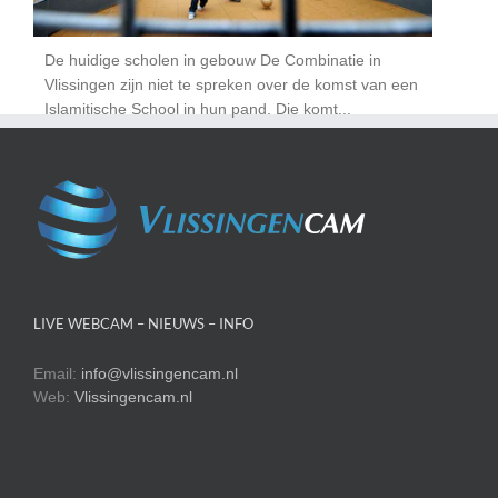
De huidige scholen in gebouw De Combinatie in
Vlissingen zijn niet te spreken over de komst van een
Islamitische School in hun pand. Die komt...
LIVE WEBCAM – NIEUWS – INFO
Email:
info@vlissingencam.nl
Web:
Vlissingencam.nl