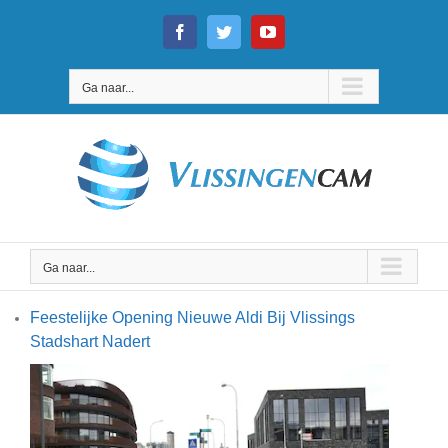
Ga
naar
Facebook
Twitter
YouTube
inhoud
Ga naar...
Ga naar...
Feestelijke Opening Nieuwe Aldi Bij Vlissings
Stadshart Nadert